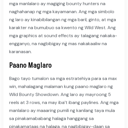
mga manlalaro ay magiging bounty hunters na
naghahanap ng mga kayamanan. Ang mga simbolo
ng laro ay kinabibilangan ng mga baril, ginto, at mga
karakter na bumubuo sa kwento ng Wild West. Ang
mga graphics at sound effects ay talagang nakaka-
engganyo, na nagbibigay ng mas nakakaaliw na
karanasan.
Paano Maglaro
Bago tayo tumalon sa mga estratehiya para sa max
win, mahalagang malaman kung paano maglaro ng
Wild Bounty Showdown. Ang laro ay mayroong 5
reels at 3 rows, na may iba’t ibang paylines. Ang mga
manlalaro ay maaaring pumili ng kanilang taya mula
sa pinakamababang halaga hanggang sa
pinakamataas na halaga, na nagbibigay-daan sa