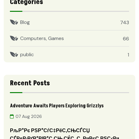
Categories
Blog
743
Computers, Games
66
public
1
Recent Posts
Adventure Awaits Players Exploring Grizzlys
07 Aug 2026
РљР°Рє РЅР°СѓС‡РёС‚СЊСЃСЏ
СЃРѕР·РґР°РІР°С‚СЊ СЌС„С„РµРєС‚РЅС‹Рµ