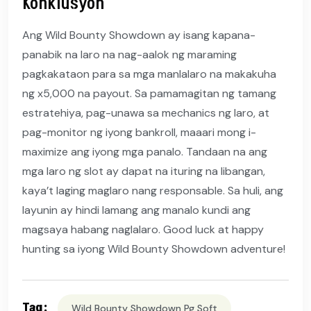
Konklusyon
Ang Wild Bounty Showdown ay isang kapana-
panabik na laro na nag-aalok ng maraming
pagkakataon para sa mga manlalaro na makakuha
ng x5,000 na payout. Sa pamamagitan ng tamang
estratehiya, pag-unawa sa mechanics ng laro, at
pag-monitor ng iyong bankroll, maaari mong i-
maximize ang iyong mga panalo. Tandaan na ang
mga laro ng slot ay dapat na ituring na libangan,
kaya’t laging maglaro nang responsable. Sa huli, ang
layunin ay hindi lamang ang manalo kundi ang
magsaya habang naglalaro. Good luck at happy
hunting sa iyong Wild Bounty Showdown adventure!
Tag:
Wild Bounty Showdown Pg Soft