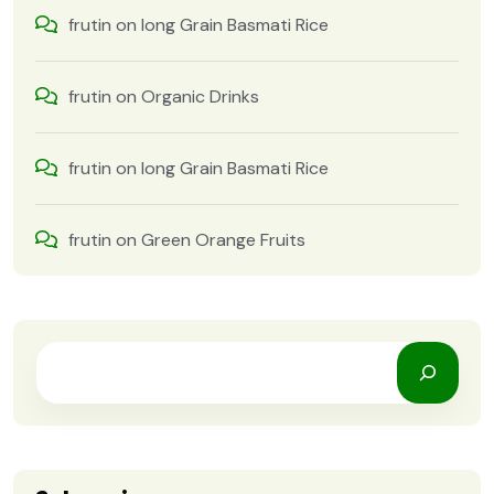
frutin
on
long Grain Basmati Rice
frutin
on
Organic Drinks
frutin
on
long Grain Basmati Rice
frutin
on
Green Orange Fruits