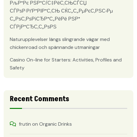
РљР°Рє РЅР°СѓС‡РёС‚СЊСЃСЏ
СЃРѕР·РґР°РІР°С‚СЊ СЌС„С„РµРєС‚РЅС‹Рµ
С„РѕС‚РѕРіСЂР°С„РёРё РЅР°
СЃРјР°СЂС‚С„РѕРЅ
Naturupplevelser längs slingrande vägar med
chickenroad och spännande utmaningar
Casino On-line for Starters: Activities, Profiles and
Safety
Recent Comments
frutin
on
Organic Drinks