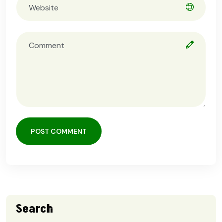
POST COMMENT
Search