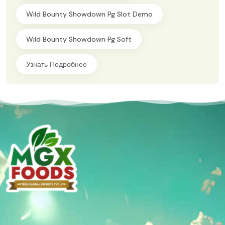
Wild Bounty Showdown Pg Slot Demo
Wild Bounty Showdown Pg Soft
Узнать Подробнее