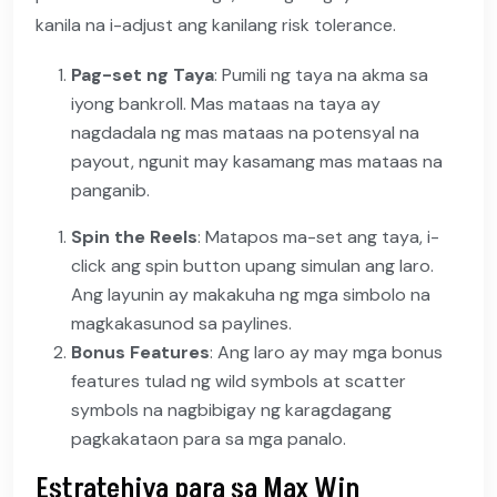
kanila na i-adjust ang kanilang risk tolerance.
Pag-set ng Taya
: Pumili ng taya na akma sa
iyong bankroll. Mas mataas na taya ay
nagdadala ng mas mataas na potensyal na
payout, ngunit may kasamang mas mataas na
panganib.
Spin the Reels
: Matapos ma-set ang taya, i-
click ang spin button upang simulan ang laro.
Ang layunin ay makakuha ng mga simbolo na
magkakasunod sa paylines.
Bonus Features
: Ang laro ay may mga bonus
features tulad ng wild symbols at scatter
symbols na nagbibigay ng karagdagang
pagkakataon para sa mga panalo.
Estratehiya para sa Max Win