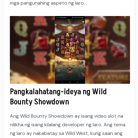
mga pangunahing aspeto ng laro.
Pangkalahatang-ideya ng Wild
Bounty Showdown
Ang Wild Bounty Showdown ay isang video slot na
nilikha ng isang kilalang developer ng laro. Ang tema
ng laro ay nakabatay sa Wild West, kung saan ang