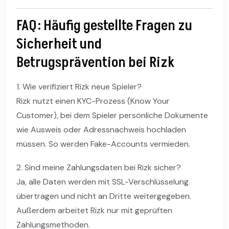
FAQ: Häufig gestellte Fragen zu
Sicherheit und
Betrugsprävention bei Rizk
1. Wie verifiziert Rizk neue Spieler?
Rizk nutzt einen KYC-Prozess (Know Your
Customer), bei dem Spieler persönliche Dokumente
wie Ausweis oder Adressnachweis hochladen
müssen. So werden Fake-Accounts vermieden.
2. Sind meine Zahlungsdaten bei Rizk sicher?
Ja, alle Daten werden mit SSL-Verschlüsselung
übertragen und nicht an Dritte weitergegeben.
Außerdem arbeitet Rizk nur mit geprüften
Zahlungsmethoden.