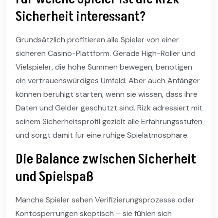
Sicherheit interessant?
Grundsätzlich profitieren alle Spieler von einer
sicheren Casino-Plattform. Gerade High-Roller und
Vielspieler, die hohe Summen bewegen, benötigen
ein vertrauenswürdiges Umfeld. Aber auch Anfänger
können beruhigt starten, wenn sie wissen, dass ihre
Daten und Gelder geschützt sind. Rizk adressiert mit
seinem Sicherheitsprofil gezielt alle Erfahrungsstufen
und sorgt damit für eine ruhige Spielatmosphäre.
Die Balance zwischen Sicherheit
und Spielspaß
Manche Spieler sehen Verifizierungsprozesse oder
Kontosperrungen skeptisch – sie fühlen sich