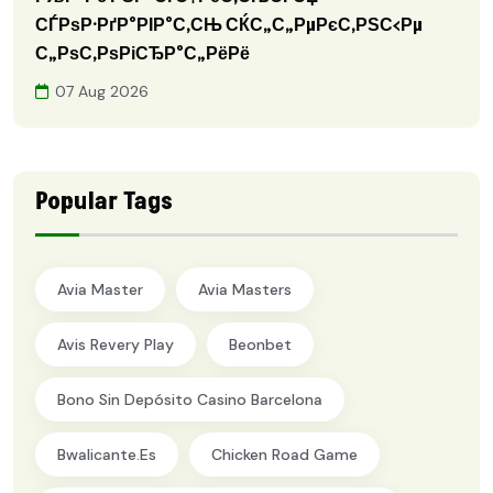
СЃРѕР·РґР°РІР°С‚СЊ СЌС„С„РµРєС‚РЅС‹Рµ
С„РѕС‚РѕРіСЂР°С„РёРё
07 Aug 2026
Popular Tags
Avia Master
Avia Masters
Avis Revery Play
Beonbet
Bono Sin Depósito Casino Barcelona
Bwalicante.es
Chicken Road Game