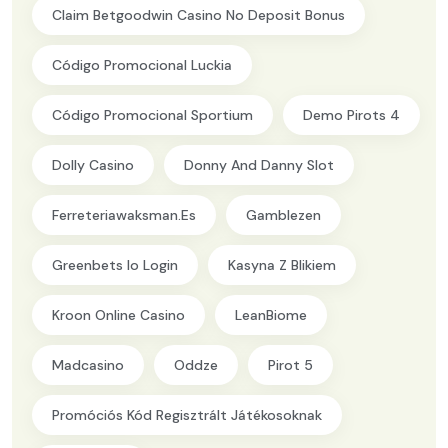
Claim Betgoodwin Casino No Deposit Bonus
Código Promocional Luckia
Código Promocional Sportium
Demo Pirots 4
Dolly Casino
Donny And Danny Slot
Ferreteriawaksman.es
Gamblezen
Greenbets Io Login
Kasyna Z Blikiem
Kroon Online Casino
LeanBiome
Madcasino
Oddze
Pirot 5
Promóciós Kód Regisztrált Játékosoknak