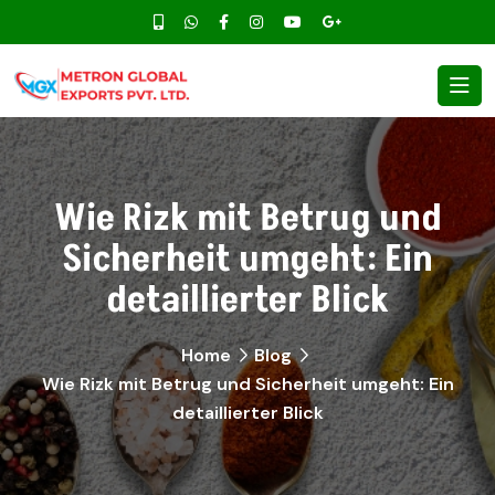
Wie Rizk mit Betrug und
Sicherheit umgeht: Ein
detaillierter Blick
Home
Blog
Wie Rizk mit Betrug und Sicherheit umgeht: Ein
detaillierter Blick