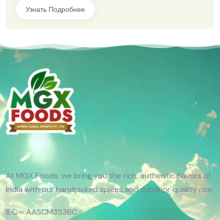
Узнать Подробнее
At MGX Foods, we bring you the rich, authentic flavors of
India with our handpicked spices and superior quality rice.
IEC – AASCM3536C