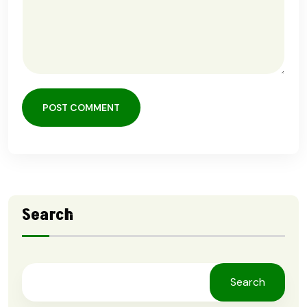
POST COMMENT
Search
Search