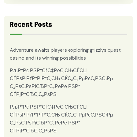
Recent Posts
Adventure awaits players exploring grizzlys quest
casino and its winning possibilities
РљР°Рє РЅР°СѓС‡РёС‚СЊСЃСЏ
СЃРѕР·РґР°РІР°С‚СЊ СЌС„С„РµРєС‚РЅС‹Рµ
С„РѕС‚РѕРіСЂР°С„РёРё РЅР°
СЃРјР°СЂС‚С„РѕРЅ
РљР°Рє РЅР°СѓС‡РёС‚СЊСЃСЏ
СЃРѕР·РґР°РІР°С‚СЊ СЌС„С„РµРєС‚РЅС‹Рµ
С„РѕС‚РѕРіСЂР°С„РёРё РЅР°
СЃРјР°СЂС‚С„РѕРЅ