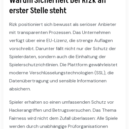
Warum Sicherheit bei Rizk an
erster Stelle steht
Rizk positioniert sich bewusst als seriöser Anbieter
mit transparenten Prozessen. Das Unternehmen
verfügt über eine EU-Lizenz, die strenge Auflagen
vorschreibt. Darunter fällt nicht nur der Schutz der
Spielerdaten, sondern auch die Einhaltung der
Spielerschutzrichtlinien. Die Plattform gewährleistet
moderne Verschlüsselungstechnologien (SSL), die
Datenübertragung und sensible Informationen
absichern.
Spieler erhalten so einen umfassenden Schutz vor
Hackerangriffen und Betrugsversuchen. Das Thema
Fairness wird nicht dem Zufall überlassen: Alle Spiele
werden durch unabhängige Prüforganisationen