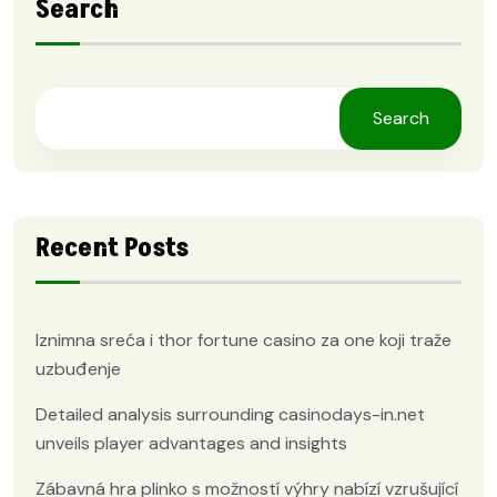
Search
Search
Recent Posts
Iznimna sreća i thor fortune casino za one koji traže
uzbuđenje
Detailed analysis surrounding casinodays-in.net
unveils player advantages and insights
Zábavná hra plinko s možností výhry nabízí vzrušující