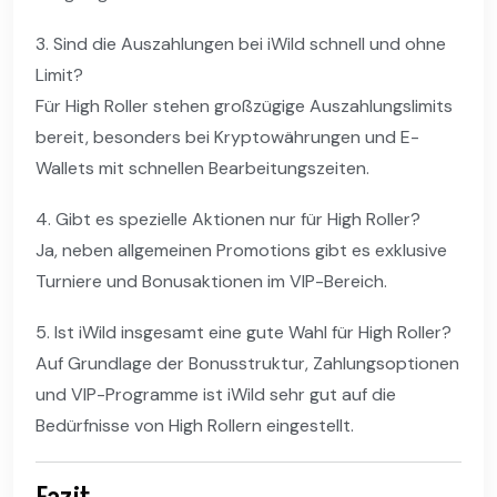
3. Sind die Auszahlungen bei iWild schnell und ohne
Limit?
Für High Roller stehen großzügige Auszahlungslimits
bereit, besonders bei Kryptowährungen und E-
Wallets mit schnellen Bearbeitungszeiten.
4. Gibt es spezielle Aktionen nur für High Roller?
Ja, neben allgemeinen Promotions gibt es exklusive
Turniere und Bonusaktionen im VIP-Bereich.
5. Ist iWild insgesamt eine gute Wahl für High Roller?
Auf Grundlage der Bonusstruktur, Zahlungsoptionen
und VIP-Programme ist iWild sehr gut auf die
Bedürfnisse von High Rollern eingestellt.