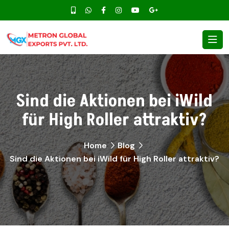
Sind die Aktionen bei iWild
für High Roller attraktiv?
Home
Blog
Sind die Aktionen bei iWild für High Roller attraktiv?