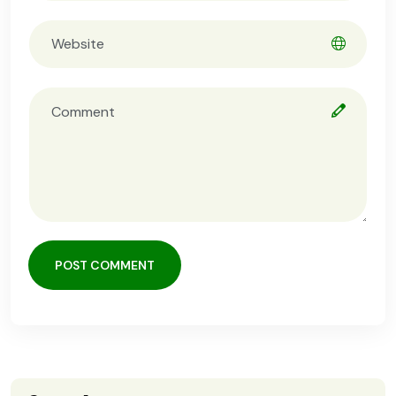
POST COMMENT