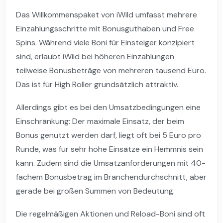
Das Willkommenspaket von iWild umfasst mehrere
Einzahlungsschritte mit Bonusguthaben und Free
Spins. Während viele Boni für Einsteiger konzipiert
sind, erlaubt iWild bei höheren Einzahlungen
teilweise Bonusbeträge von mehreren tausend Euro.
Das ist für High Roller grundsätzlich attraktiv.
Allerdings gibt es bei den Umsatzbedingungen eine
Einschränkung: Der maximale Einsatz, der beim
Bonus genutzt werden darf, liegt oft bei 5 Euro pro
Runde, was für sehr hohe Einsätze ein Hemmnis sein
kann. Zudem sind die Umsatzanforderungen mit 40-
fachem Bonusbetrag im Branchendurchschnitt, aber
gerade bei großen Summen von Bedeutung.
Die regelmäßigen Aktionen und Reload-Boni sind oft