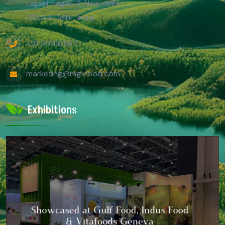
Lajpat nagar-2, New delhi
110024 Delhi , India
+91 9911161167
marketing@mgxfood.com
Exhibitions