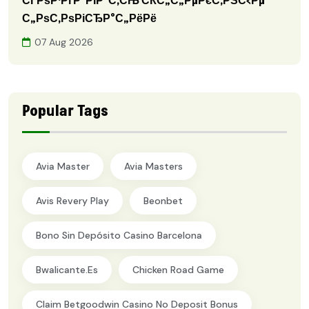
СЃРѕР·РґР°РІР°С‚СЊ СЌС„С„РµРєС‚РЅС‹Рµ
С„РѕС‚РѕРіСЂР°С„РёРё
07 Aug 2026
Popular Tags
Avia Master
Avia Masters
Avis Revery Play
Beonbet
Bono Sin Depósito Casino Barcelona
Bwalicante.es
Chicken Road Game
Claim Betgoodwin Casino No Deposit Bonus