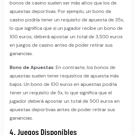
bonos de casino suelen ser más altos que los de
apuestas deportivas. Por ejemplo, un bono de
casino podría tener un requisito de apuesta de 35x,
lo que significa que si un jugador recibe un bono de
100 euros, deberá apostar un total de 3,500 euros
en juegos de casino antes de poder retirar sus
ganancias.
Bono de Apuestas
: En contraste, los bonos de
apuestas suelen tener requisitos de apuesta más
bajos. Un bono de 100 euros en apuestas podría
tener un requisito de 5x, lo que significa que el
jugador deberá apostar un total de 500 euros en
apuestas deportivas antes de poder retirar sus
ganancias.
4. Juegos Disponibles