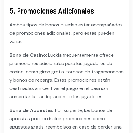
5. Promociones Adicionales
Ambos tipos de bonos pueden estar acompañados
de promociones adicionales, pero estas pueden
variar.
Bono de Casino
: Luckia frecuentemente ofrece
promociones adicionales para los jugadores de
casino, como giros gratis, torneos de tragamonedas
y bonos de recarga. Estas promociones están
destinadas a incentivar el juego en el casino y
aumentar la participación de los jugadores.
Bono de Apuestas
: Por su parte, los bonos de
apuestas pueden incluir promociones como
apuestas gratis, reembolsos en caso de perder una