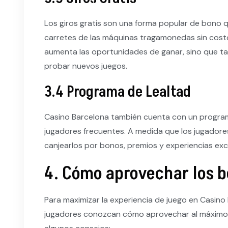
Los giros gratis son una forma popular de bono qu
carretes de las máquinas tragamonedas sin cost
aumenta las oportunidades de ganar, sino que ta
probar nuevos juegos.
3.4 Programa de Lealtad
Casino Barcelona también cuenta con un progra
jugadores frecuentes. A medida que los jugador
canjearlos por bonos, premios y experiencias excl
4. Cómo aprovechar los b
Para maximizar la experiencia de juego en Casino 
jugadores conozcan cómo aprovechar al máximo l