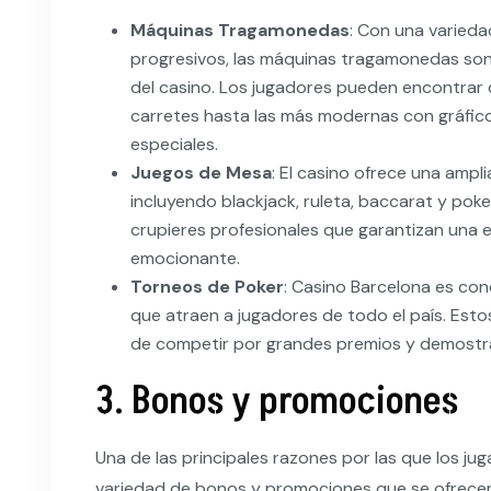
Máquinas Tragamonedas
: Con una varieda
progresivos, las máquinas tragamonedas son 
del casino. Los jugadores pueden encontrar 
carretes hasta las más modernas con gráfic
especiales.
Juegos de Mesa
: El casino ofrece una amp
incluyendo blackjack, ruleta, baccarat y pok
crupieres profesionales que garantizan una e
emocionante.
Torneos de Poker
: Casino Barcelona es con
que atraen a jugadores de todo el país. Est
de competir por grandes premios y demostrar
3. Bonos y promociones
Una de las principales razones por las que los ju
variedad de bonos y promociones que se ofrecen