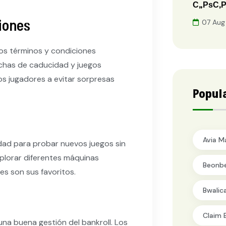
С„РѕС‚
iones
07 Aug
los términos y condiciones
echas de caducidad y juegos
os jugadores a evitar sorpresas
Popul
Avia M
dad para probar nuevos juegos sin
xplorar diferentes máquinas
Beonb
s son sus favoritos.
Bwalic
Claim 
na buena gestión del bankroll. Los