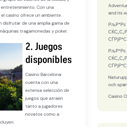
Adventur
l entretenimiento. Con una
and its w
, el casino ofrece un ambiente
 disfrutar de una amplia gama de
РљР°Рє
a máquinas tragamonedas y poker.
СЌС„С„Р
СЃРјР°
2. Juegos
РљР°Рє
disponibles
СЌС„С„Р
СЃРјР°
Casino Barcelona
Naturupp
cuenta con una
och spä
extensa selección de
Casino On
juegos que atraen
tanto a jugadores
novatos como a
cluyen: