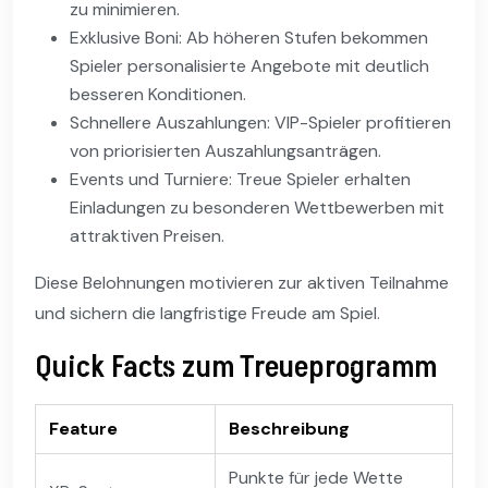
zu minimieren.
Exklusive Boni: Ab höheren Stufen bekommen
Spieler personalisierte Angebote mit deutlich
besseren Konditionen.
Schnellere Auszahlungen: VIP-Spieler profitieren
von priorisierten Auszahlungsanträgen.
Events und Turniere: Treue Spieler erhalten
Einladungen zu besonderen Wettbewerben mit
attraktiven Preisen.
Diese Belohnungen motivieren zur aktiven Teilnahme
und sichern die langfristige Freude am Spiel.
Quick Facts zum Treueprogramm
Feature
Beschreibung
Punkte für jede Wette