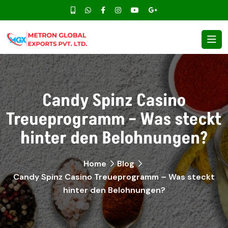
Candy Spinz Casino
Treueprogramm – Was steckt
hinter den Belohnungen?
Home
Blog
Candy Spinz Casino Treueprogramm – Was steckt
hinter den Belohnungen?