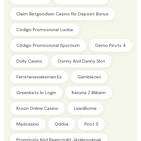
Claim Betgoodwin Casino No Deposit Bonus
Código Promocional Luckia
Código Promocional Sportium
Demo Pirots 4
Dolly Casino
Donny And Danny Slot
Ferreteriawaksman.es
Gamblezen
Greenbets Io Login
Kasyna Z Blikiem
Kroon Online Casino
LeanBiome
Madcasino
Oddze
Pirot 5
Promóciós Kód Regisztrált Játékosoknak