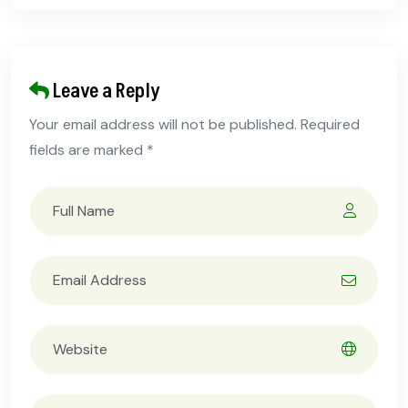
Leave a Reply
Your email address will not be published. Required
fields are marked *