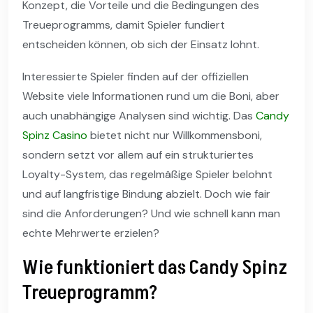
Konzept, die Vorteile und die Bedingungen des
Treueprogramms, damit Spieler fundiert
entscheiden können, ob sich der Einsatz lohnt.
Interessierte Spieler finden auf der offiziellen
Website viele Informationen rund um die Boni, aber
auch unabhängige Analysen sind wichtig. Das
Candy
Spinz Casino
bietet nicht nur Willkommensboni,
sondern setzt vor allem auf ein strukturiertes
Loyalty-System, das regelmäßige Spieler belohnt
und auf langfristige Bindung abzielt. Doch wie fair
sind die Anforderungen? Und wie schnell kann man
echte Mehrwerte erzielen?
Wie funktioniert das Candy Spinz
Treueprogramm?