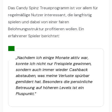
Das Candy Spinz Treueprogramm ist vor allem für
regelmäßige Nutzer interessant, die langfristig
spielen und dabei von einer fairen
Belohnungsstruktur profitieren wollen. Ein
erfahrener Spieler berichtet:
„Nachdem ich einige Monate aktiv war,
konnte ich nicht nur Freispiele gewinnen,
sondern auch immer wieder Cashback
abstauben, was meine Verluste spürbar
gemildert hat. Besonders die persönliche
Betreuung auf höheren Levels ist ein
Pluspunkt.“