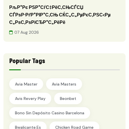
РљР°Рє РЅР°СѓС‡РёС‚СЊСЃСЏ
СЃРѕР·РґР°РІР°С‚СЊ СЌС„С„РµРєС‚РЅС‹Рµ
С„РѕС‚РѕРіСЂР°С„РёРё
07 Aug 2026
Popular Tags
Avia Master
Avia Masters
Avis Revery Play
Beonbet
Bono Sin Depósito Casino Barcelona
Bwalicante.es
Chicken Road Game