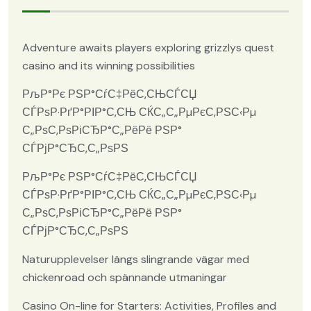
Adventure awaits players exploring grizzlys quest
casino and its winning possibilities
РљР°Рє РЅР°СѓС‡РёС‚СЊСЃСЏ
СЃРѕР·РґР°РІР°С‚СЊ СЌС„С„РµРєС‚РЅС‹Рµ
С„РѕС‚РѕРіСЂР°С„РёРё РЅР°
СЃРјР°СЂС‚С„РѕРЅ
РљР°Рє РЅР°СѓС‡РёС‚СЊСЃСЏ
СЃРѕР·РґР°РІР°С‚СЊ СЌС„С„РµРєС‚РЅС‹Рµ
С„РѕС‚РѕРіСЂР°С„РёРё РЅР°
СЃРјР°СЂС‚С„РѕРЅ
Naturupplevelser längs slingrande vägar med
chickenroad och spännande utmaningar
Casino On-line for Starters: Activities, Profiles and