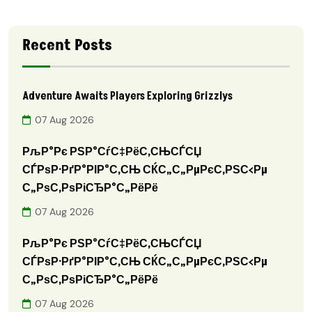
Recent Posts
Adventure Awaits Players Exploring Grizzlys
07 Aug 2026
РљР°Рє РЅР°СѓС‡РёС‚СЊСЃСЏ
СЃРѕР·РґР°РІР°С‚СЊ СЌС„С„РµРєС‚РЅС‹Рµ
С„РѕС‚РѕРіСЂР°С„РёРё
07 Aug 2026
РљР°Рє РЅР°СѓС‡РёС‚СЊСЃСЏ
СЃРѕР·РґР°РІР°С‚СЊ СЌС„С„РµРєС‚РЅС‹Рµ
С„РѕС‚РѕРіСЂР°С„РёРё
07 Aug 2026