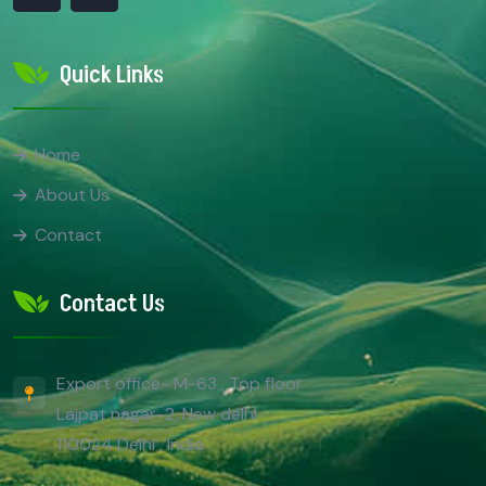
Quick Links
Home
About Us
Contact
Contact Us
Export office- M-63 , Top floor
Lajpat nagar-2, New delhi
110024 Delhi , India