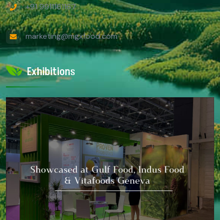
+91 9911161167
marketing@mgxfood.com
Exhibitions