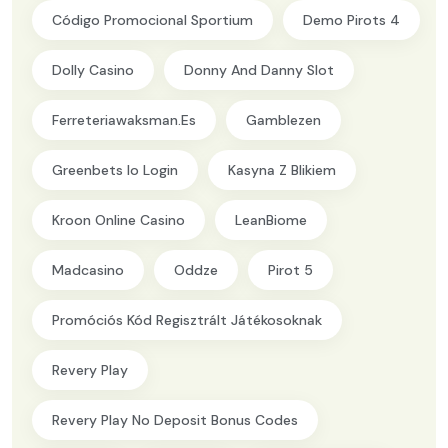
Código Promocional Sportium
Demo Pirots 4
Dolly Casino
Donny And Danny Slot
Ferreteriawaksman.es
Gamblezen
Greenbets Io Login
Kasyna Z Blikiem
Kroon Online Casino
LeanBiome
Madcasino
Oddze
Pirot 5
Promóciós Kód Regisztrált Játékosoknak
Revery Play
Revery Play No Deposit Bonus Codes