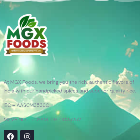
At MGX Foods, we bring you the rich, authentic flavors of
India with our handpicked spices and superior quality rice.
IEC – AASCM3536C
MSME NO – UDYAM-09-0025252