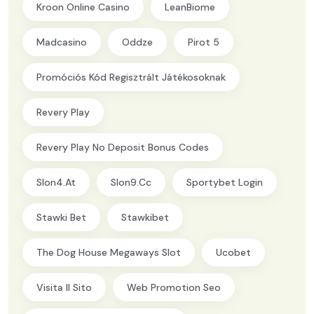
Kroon Online Casino
LeanBiome
Madcasino
Oddze
Pirot 5
Promóciós Kód Regisztrált Játékosoknak
Revery Play
Revery Play No Deposit Bonus Codes
Slon4.at
Slon9.cc
Sportybet Login
Stawki Bet
Stawkibet
The Dog House Megaways Slot
Ucobet
Visita Il Sito
Web Promotion Seo