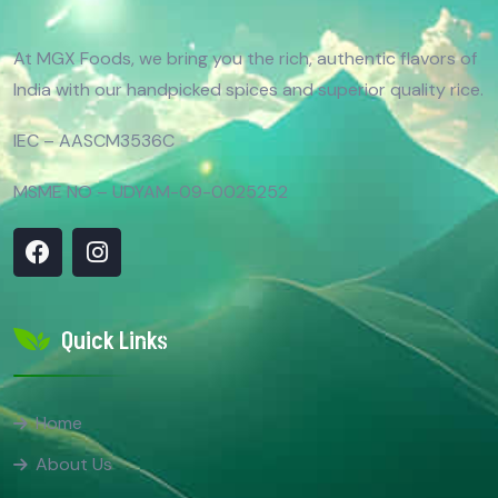
At MGX Foods, we bring you the rich, authentic flavors of
India with our handpicked spices and superior quality rice.
IEC – AASCM3536C
MSME NO – UDYAM-09-0025252
Quick Links
Home
About Us