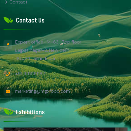
Contact
Contact Us
Export office- M-63 , Top floor
Lajpat nagar-2, New delhi
110024 Delhi , India
+91 9911161167
marketing@mgxfood.com
Exhibitions