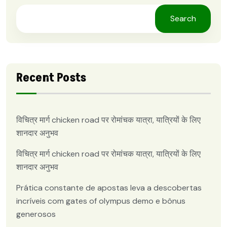
Search
Recent Posts
विचित्र मार्ग chicken road पर रोमांचक यात्रा, यात्रियों के लिए
शानदार अनुभव
विचित्र मार्ग chicken road पर रोमांचक यात्रा, यात्रियों के लिए
शानदार अनुभव
Prática constante de apostas leva a descobertas
incríveis com gates of olympus demo e bônus
generosos