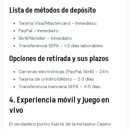
Lista de métodos de depósito
Tarjeta Visa/Mastercard – Inmediato.
PayPal – Inmediato.
Skrill/Neteller – Inmediato.
Transferencia SEPA – 1‑2 días laborables.
Opciones de retirada y sus plazos
Carteras electrónicas (PayPal, Skrill) – 24 h.
Tarjeta de crédito/débito – 2‑3 días.
Transferencia bancaria SEPA – 3‑5 días.
4. Experiencia móvil y juego en
vivo
El verdadero punto fuerte de la Instasino Casino