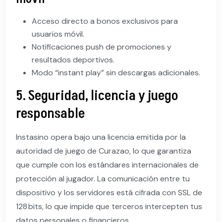
Acceso directo a bonos exclusivos para
usuarios móvil.
Notificaciones push de promociones y
resultados deportivos.
Modo “instant play” sin descargas adicionales.
5. Seguridad, licencia y juego
responsable
Instasino opera bajo una licencia emitida por la
autoridad de juego de Curazao, lo que garantiza
que cumple con los estándares internacionales de
protección al jugador. La comunicación entre tu
dispositivo y los servidores está cifrada con SSL de
128 bits, lo que impide que terceros intercepten tus
datos personales o financieros.