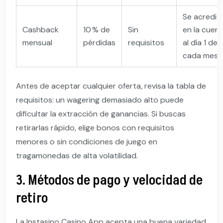
Se acredit
Cashback
10 % de
Sin
en la cuen
mensual
pérdidas
requisitos
al día 1 de
cada mes
Antes de aceptar cualquier oferta, revisa la tabla de
requisitos: un wagering demasiado alto puede
dificultar la extracción de ganancias. Si buscas
retirarlas rápido, elige bonos con requisitos
menores o sin condiciones de juego en
tragamonedas de alta volatilidad.
3. Métodos de pago y velocidad de
retiro
La Instasino Casino App acepta una buena variedad