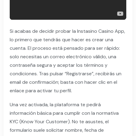
Si acabas de decidir probar la Instasino Casino App,
lo primero que tendrás que hacer es crear una
cuenta. El proceso está pensado para ser rápido:
solo necesitas un correo electrónico válido, una
contraseña segura y aceptar los términos y
condiciones. Tras pulsar “Registrarse”, recibirás un
email de confirmación; basta con hacer clic en el
enlace para activar tu perfil.
Una vez activada, la plataforma te pedirá
información básica para cumplir con la normativa
KYC (Know Your Customer). No te asustes, el
formulario suele solicitar nombre, fecha de