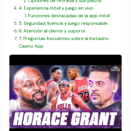
Opciones de retirada y sus plazos
4. Experiencia móvil y juego en vivo
Funciones destacadas de la app móvil
5. Seguridad, licencia y juego responsable
6. Atención al cliente y soporte
7. Preguntas frecuentes sobre la Instasino
Casino App