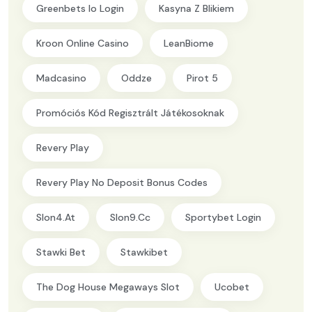
Greenbets Io Login
Kasyna Z Blikiem
Kroon Online Casino
LeanBiome
Madcasino
Oddze
Pirot 5
Promóciós Kód Regisztrált Játékosoknak
Revery Play
Revery Play No Deposit Bonus Codes
Slon4.at
Slon9.cc
Sportybet Login
Stawki Bet
Stawkibet
The Dog House Megaways Slot
Ucobet