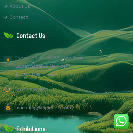
About Us
Contact
Contact Us
Export office- M-63 , Top floor
Lajpat nagar-2, New delhi
110024 Delhi , India
+91 9911161167
marketing@mgxfood.com
Exhibitions