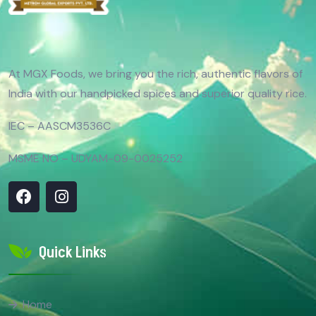
At MGX Foods, we bring you the rich, authentic flavors of
India with our handpicked spices and superior quality rice.
IEC – AASCM3536C
MSME NO – UDYAM-09-0025252
Quick Links
Home