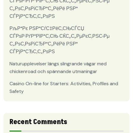
СЃРѕР·РґР°РІР°С‚СЊ СЌС„С„РµРєС‚РЅС‹Рµ
С„РѕС‚РѕРіСЂР°С„РёРё РЅР°
СЃРјР°СЂС‚С„РѕРЅ
РљР°Рє РЅР°СѓС‡РёС‚СЊСЃСЏ
СЃРѕР·РґР°РІР°С‚СЊ СЌС„С„РµРєС‚РЅС‹Рµ
С„РѕС‚РѕРіСЂР°С„РёРё РЅР°
СЃРјР°СЂС‚С„РѕРЅ
Naturupplevelser längs slingrande vägar med
chickenroad och spännande utmaningar
Casino On-line for Starters: Activities, Profiles and
Safety
Recent Comments