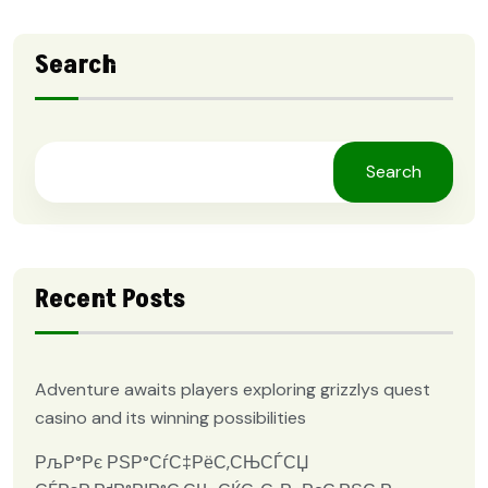
Search
Search
Recent Posts
Adventure awaits players exploring grizzlys quest
casino and its winning possibilities
РљР°Рє РЅР°СѓС‡РёС‚СЊСЃСЏ