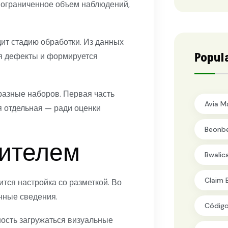
о ограниченное объем наблюдений,
ит стадию обработки. Из данных
Popul
я дефекты и формируется
разные наборов. Первая часть
Avia M
я отдельная — ради оценки
Beonb
чителем
Bwalic
Claim 
тся настройка со разметкой. Во
нные сведения.
Código
ость загружаться визуальные