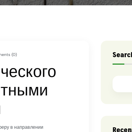
Searc
nts (0)
ческого
ятными
и
феру в направлении
Recen