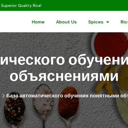
 Superior Quality Rice!
Home
About Us
Spices
Ric
тического обучен
объяснениями
g
База автоматического обучения понятными о