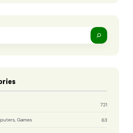
ories
721
puters, Games
63