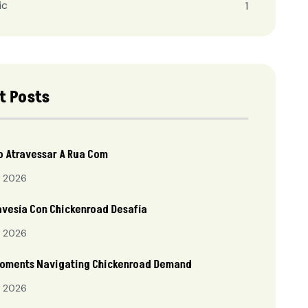
ic
1
t Posts
o Atravessar A Rua Com
 2026
avesía Con Chickenroad Desafía
 2026
Moments Navigating Chickenroad Demand
 2026