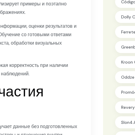
Código
лизирует примеры и поэтапно
ображениях.
Dolly 
нформации, оценки результатов и
Ferret
бучение со готовыми ответами
кста, обработки визуальных
Greenb
Kroon 
ая корректность при наличии
 наблюдений.
Oddze
участия
Promóc
Revery
Slon4.
лучает данные без подготовленных
ластеры и отношения внутри