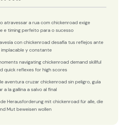
o atravessar a rua com chickenroad exige
de e timing perfeito para o sucesso
avesía con chickenroad desafía tus reflejos ante
co implacable y constante
moments navigating chickenroad demand skillful
d quick reflexes for high scores
e aventura cruzar chickenroad sin peligro, guía
r a la gallina a salvo al final
de Herausforderung mit chickenroad für alle, die
und Mut beweisen wollen