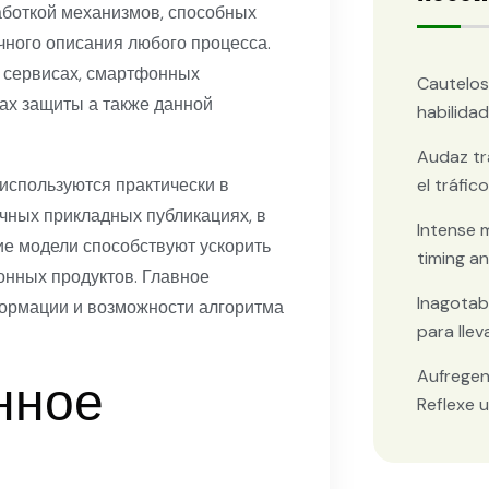
боткой механизмов, способных
чного описания любого процесса.
 сервисах, смартфонных
Cautelos
ах защиты а также данной
habilida
Audaz tr
el tráfi
используются практически в
чных прикладных публикациях, в
Intense 
акие модели способствуют ускорить
timing an
онных продуктов. Главное
Inagotabl
ормации и возможности алгоритма
para lleva
Aufregen
нное
Reflexe 