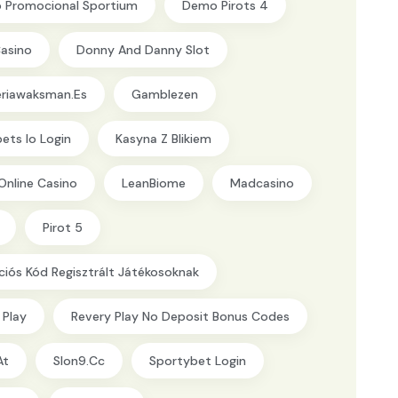
 Promocional Sportium
Demo Pirots 4
Casino
Donny And Danny Slot
eriawaksman.es
Gamblezen
ets Io Login
Kasyna Z Blikiem
Online Casino
LeanBiome
Madcasino
Pirot 5
iós Kód Regisztrált Játékosoknak
 Play
Revery Play No Deposit Bonus Codes
at
Slon9.cc
Sportybet Login