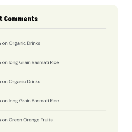
t Comments
n
on
Organic Drinks
n
on
long Grain Basmati Rice
n
on
Organic Drinks
n
on
long Grain Basmati Rice
n
on
Green Orange Fruits