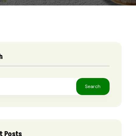
h
Search
t Posts