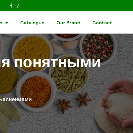
e
Catalogue
Our Brand
Contact
ия понятными
бъяснениями