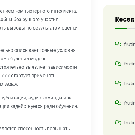
ением компьютерного интеллекта.
Recen
собны без ручного участия
ать выводы по результатам оценки
fruti
ельно описывает точные условия
ком обучении модель
fruti
стоятельно выявляет зависимости
 777 стартует применять
fruti
 задач.
 публикации, аудио команды или
fruti
ции задействуется ради обучения,
fruti
вляется способность повышать