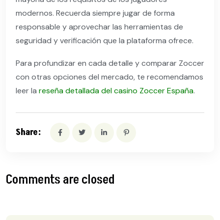
modernos. Recuerda siempre jugar de forma
responsable y aprovechar las herramientas de
seguridad y verificación que la plataforma ofrece.
Para profundizar en cada detalle y comparar Zoccer
con otras opciones del mercado, te recomendamos
leer la
reseña detallada del casino Zoccer España
.
Share:
Comments are closed