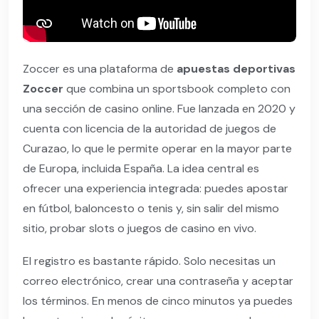
Zoccer es una plataforma de
apuestas deportivas
Zoccer
que combina un sportsbook completo con
una sección de casino online. Fue lanzada en 2020 y
cuenta con licencia de la autoridad de juegos de
Curazao, lo que le permite operar en la mayor parte
de Europa, incluida España. La idea central es
ofrecer una experiencia integrada: puedes apostar
en fútbol, baloncesto o tenis y, sin salir del mismo
sitio, probar slots o juegos de casino en vivo.
El registro es bastante rápido. Solo necesitas un
correo electrónico, crear una contraseña y aceptar
los términos. En menos de cinco minutos ya puedes