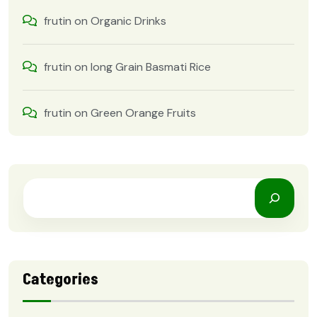
frutin
on
Organic Drinks
frutin
on
long Grain Basmati Rice
frutin
on
Green Orange Fruits
Categories