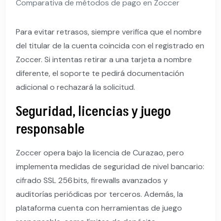
Comparativa de métodos de pago en Zoccer
Para evitar retrasos, siempre verifica que el nombre
del titular de la cuenta coincida con el registrado en
Zoccer. Si intentas retirar a una tarjeta a nombre
diferente, el soporte te pedirá documentación
adicional o rechazará la solicitud.
Seguridad, licencias y juego
responsable
Zoccer opera bajo la licencia de Curazao, pero
implementa medidas de seguridad de nivel bancario:
cifrado SSL 256 bits, firewalls avanzados y
auditorías periódicas por terceros. Además, la
plataforma cuenta con herramientas de juego